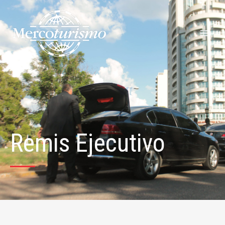
Ir
al
contenido
Remis Ejecutivo