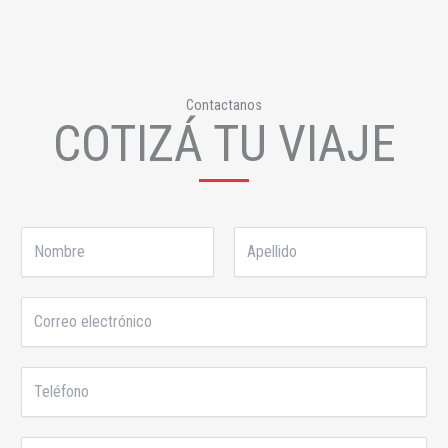
Contactanos
COTIZÁ TU VIAJE
N
o
m
N
A
b
o
C
p
r
m
o
e
e
b
r
l
*
r
r
l
T
e
e
i
e
o
d
l
e
o
é
l
O
s