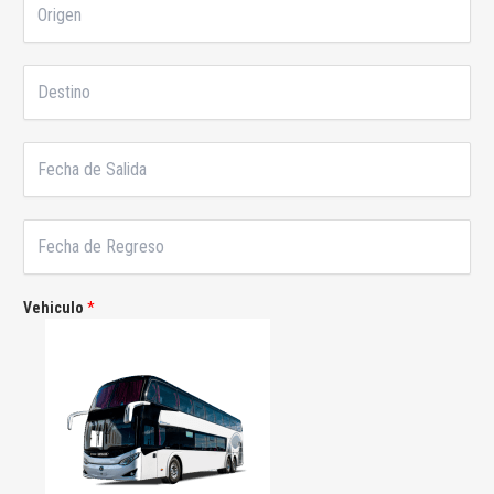
f
e
r
o
c
i
n
t
g
o
D
r
e
*
e
ó
n
s
n
*
t
i
F
i
c
e
n
o
c
o
*
h
*
F
a
e
d
c
e
h
S
Vehiculo
*
a
a
d
l
e
i
R
d
e
a
g
*
r
e
s